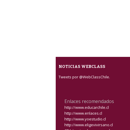
NOTICIAS WEBCLASS
Tweets por @WebClassChile.
Enlaces recomendados
http://www.educarchile.cl
http://www.enlaces.cl
http://www.yoestudio.cl
http://www.eligevivirsano.cl