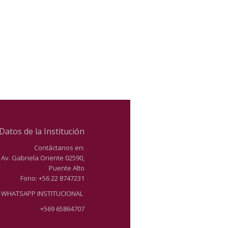
Datos de la Institución
Contáctanos en:
Av. Gabriela Oriente 02590,
Puente Alto
Fono: +56 22 8747231
WHATSAPP INSTITUCIONAL
+569 65864707