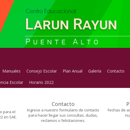
Manuales
Consejo Escolar
Plan Anual
Galería
Contacto
ncia Escolar
Horario 2022
Contacto
P
Ingrese a nuestro formulario de contacto
Fechas de ac
o para el
para hacer llegar sus consultas, dudas,
nu
2 en SAE.
reclamos o felicitaciones.