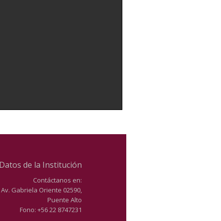
Datos de la Institución
Contáctanos en:
Av. Gabriela Oriente 02590,
Puente Alto
Fono: +56 22 8747231