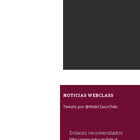
NOTICIAS WEBCLASS
Tweets por @WebClassChile.
Enlaces recomendados
http://www.educarchile.cl