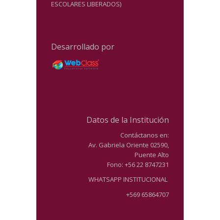
ESCOLARES LIBERADOS)
Desarrollado por
Datos de la Institución
Contáctanos en:
Av. Gabriela Oriente 02590,
Puente Alto
Fono: +56 22 8747231
WHATSAPP INSTITUCIONAL
+569 65864707